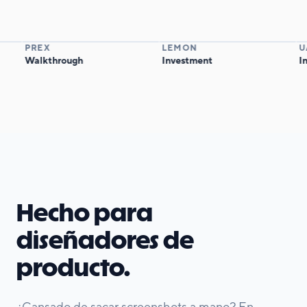
PREX
LEMON
UAL
Walkthrough
Investment
Inpu
Hecho para
diseñadores de
producto.
¿Cansado de sacar screenshots a mano? En