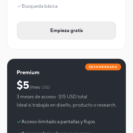
Búsqueda básica
Empieza gratis
RECOMENDADO
Premium
$5
/mes
USD
3 meses de acceso · $15 USD total
Ideal si trabajás en diseño, producto o research.
Acceso ilimitado a pantallas y flujos