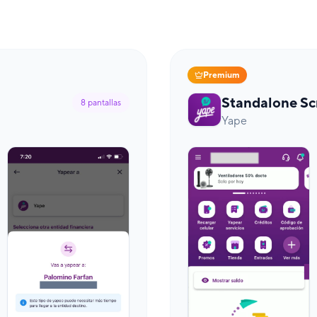
Premium
Standalone Sc
8
pantallas
Yape