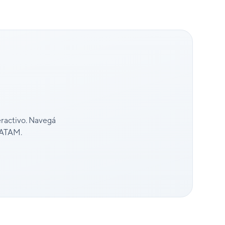
eractivo. Navegá
 LATAM.