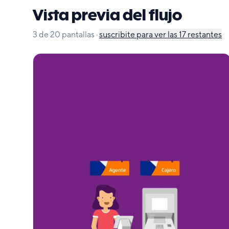
Vista previa del flujo
3
de
20
pantallas
·
suscribite para ver las
17
restantes