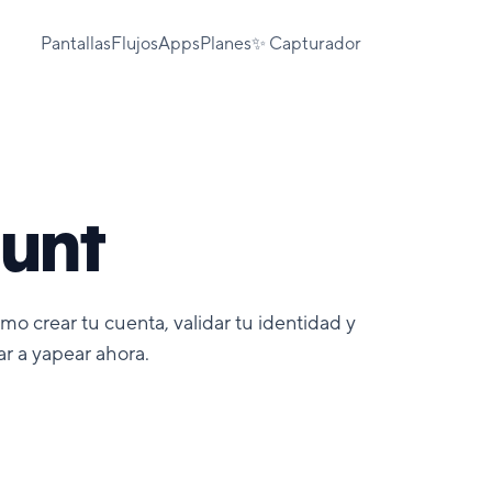
Pantallas
Flujos
Apps
Planes
✨ Capturador
ount
ómo crear tu cuenta, validar tu identidad y
r a yapear ahora.