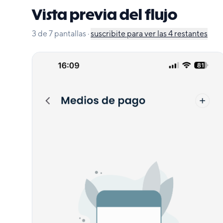
Vista previa del flujo
3
de
7
pantallas
·
suscribite para ver las
4
restantes