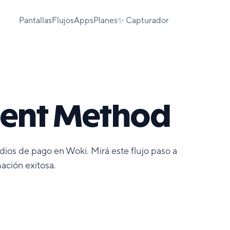
Pantallas
Flujos
Apps
Planes
✨ Capturador
ent Method
dios de pago en Woki. Mirá este flujo paso a
ación exitosa.