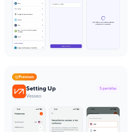
Premium
Setting Up
5
pantallas
Vesseo