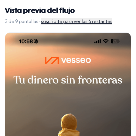
Vista previa del flujo
3
de
9
pantallas
·
suscribite para ver las
6
restantes