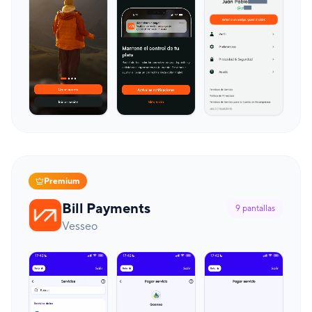
Premium
Bill Payments
9
pantallas
Vesseo