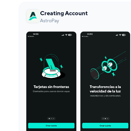
Creating Account
AstroPay