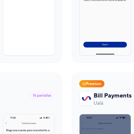
Premium
Bill Payments
16
pantallas
Ualá