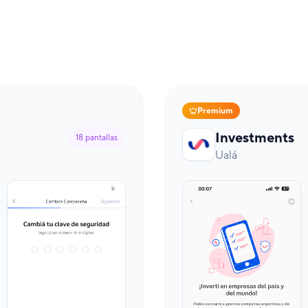
Premium
Investments
18
pantallas
Ualá