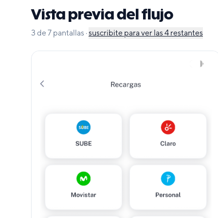
Vista previa del flujo
3
de
7
pantallas
·
suscribite para ver las
4
restantes