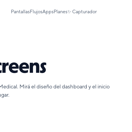
Pantallas
Flujos
Apps
Planes
✨ Capturador
creens
Medical. Mirá el diseño del dashboard y el inicio
ugar.