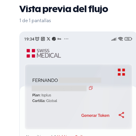
Vista previa del flujo
1
de
1
pantallas