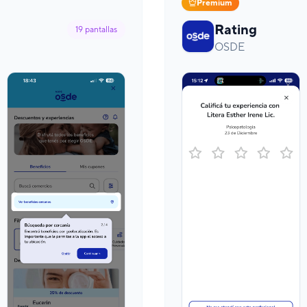
Premium
Rating
19
pantallas
OSDE