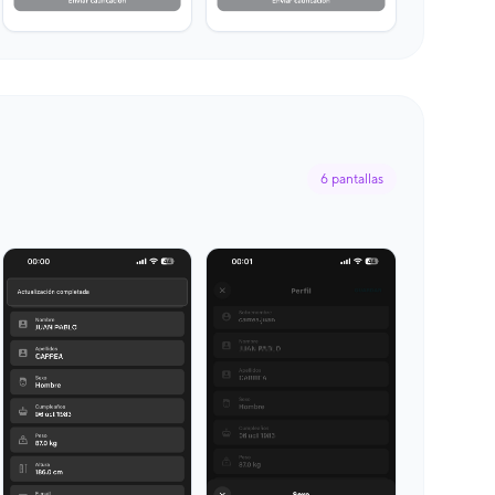
6
pantallas