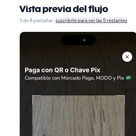
Vista previa del flujo
3
de
8
pantallas
·
suscribite para ver las
5
restantes