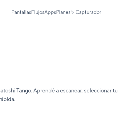
Pantallas
Flujos
Apps
Planes
✨ Capturador
atoshi Tango. Aprendé a escanear, seleccionar tu
rápida.