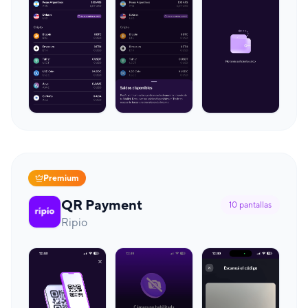
Premium
QR Payment
10
pantallas
Ripio