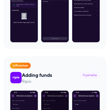
Premium
Adding funds
11
pantallas
Ripio