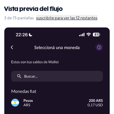
Vista previa del flujo
3
de
15
pantallas
·
suscribite para ver las
12
restantes