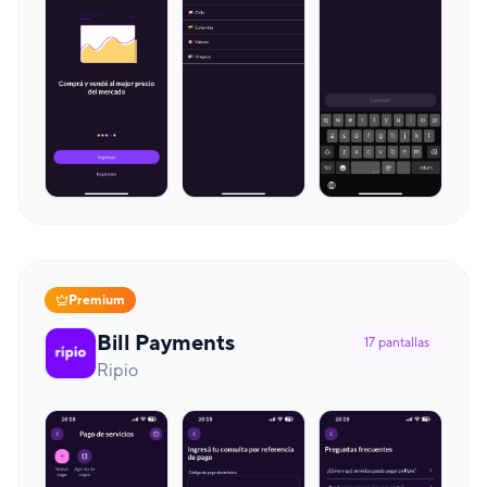
Premium
Bill Payments
17
pantallas
Ripio