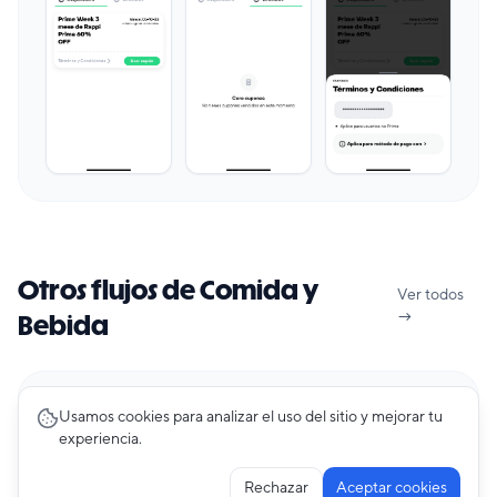
Otros flujos de Comida y
Ver todos
→
Bebida
Premium
Usamos cookies para analizar el uso del sitio y mejorar tu
experiencia.
Activity
12
pantallas
Pedidos Ya
Rechazar
Aceptar cookies