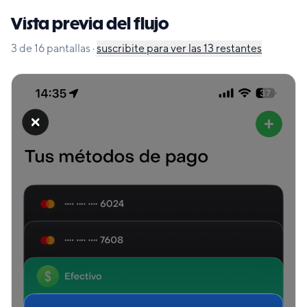
Vista previa del flujo
3
de
16
pantallas
·
suscribite para ver las
13
restantes