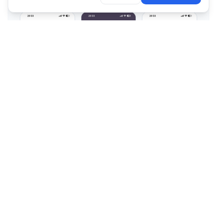
Premium
Purchasing & Ordering
9
pantallas
Pedidos Ya