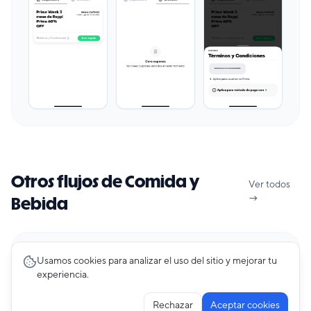
Otros flujos de Comida y
Ver todos
→
Bebida
Premium
Usamos cookies para analizar el uso del sitio y mejorar tu
experiencia.
Activity
12
pantallas
Pedidos Ya
Rechazar
Aceptar cookies