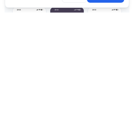
Premium
Purchasing & Ordering
9
pantallas
Pedidos Ya