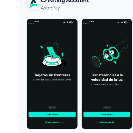
Creating Account
AstroPay