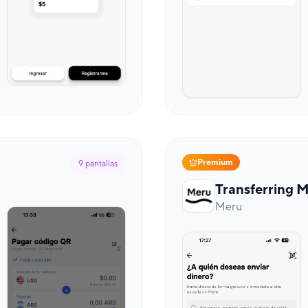
Premium
9
pantallas
Transferring 
Meru