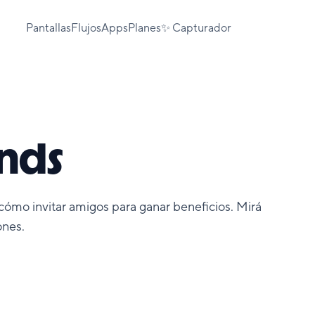
Pantallas
Flujos
Apps
Planes
✨ Capturador
ends
 cómo invitar amigos para ganar beneficios. Mirá
ones.