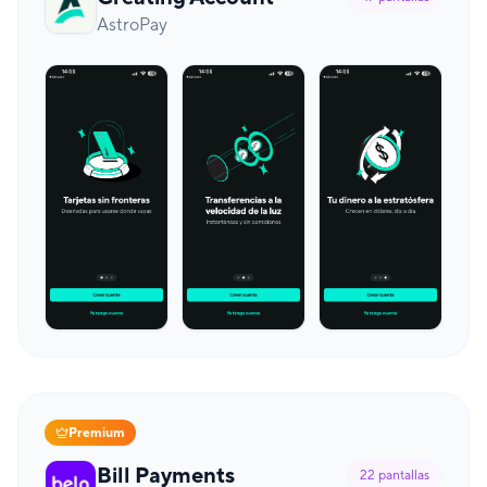
AstroPay
Premium
Bill Payments
22
pantallas