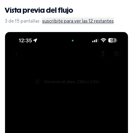
Vista previa del flujo
3
de
15
pantallas
·
suscribite para ver las
12
restantes