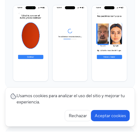
Usamos cookies para analizar el uso del sitio y mejorar tu
experiencia.
Otros flujos de Fintech
Ver todos →
Rechazar
Aceptar cookies
Creating Account
47
pantallas