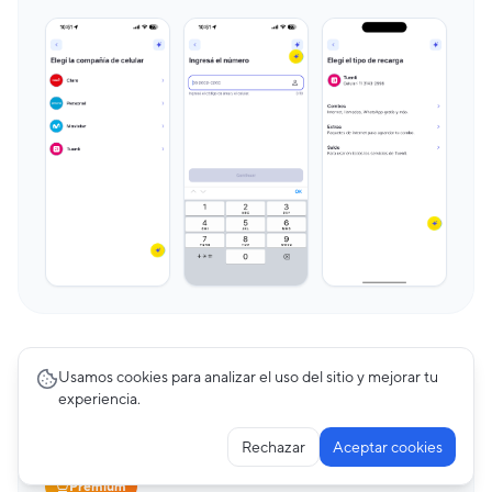
Usamos cookies para analizar el uso del sitio y mejorar tu
Otros flujos de Fintech
experiencia.
Ver todos →
Rechazar
Aceptar cookies
Premium