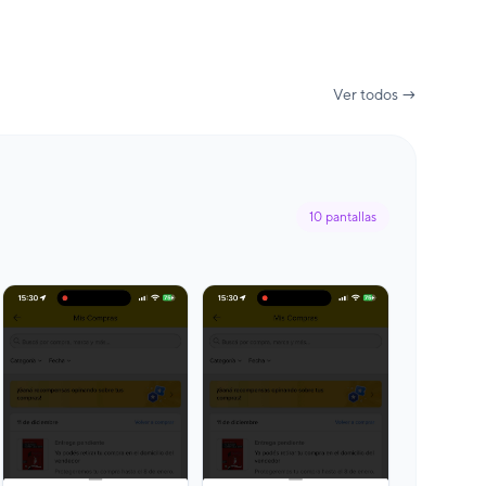
Ver todos →
10
pantallas