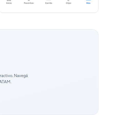
eractivo. Navegá
 LATAM.