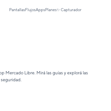
Pantallas
Flujos
Apps
Planes
✨ Capturador
pp Mercado Libre. Mirá las guías y explorá las
 seguridad.