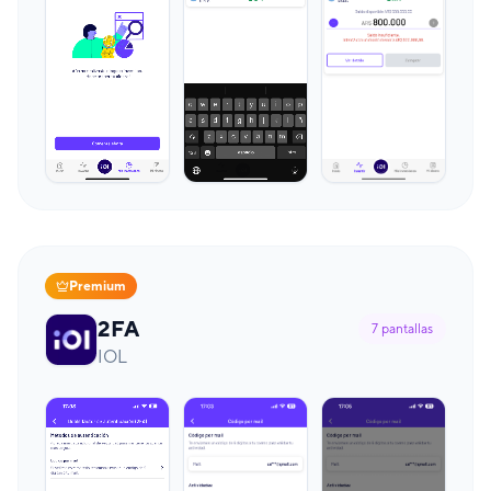
Premium
2FA
7
pantallas
IOL