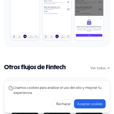
Otros flujos de Fintech
Ver todos →
Premium
Usamos cookies para analizar el uso del sitio y mejorar tu
experiencia.
Creating Account
47
pantallas
AstroPay
Rechazar
Aceptar cookies