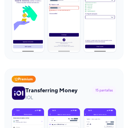
Premium
Transferring Money
15
pantallas
IOL