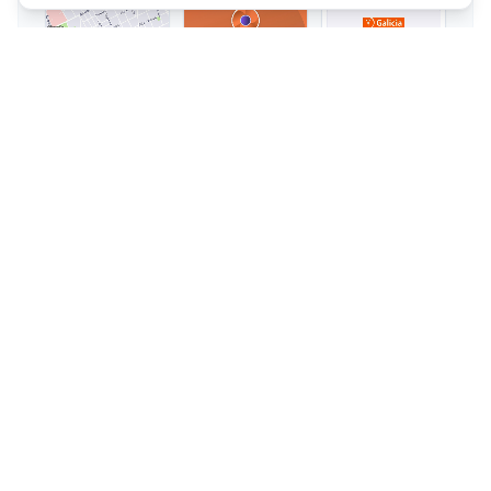
Premium
Rating
12
pantallas
Cabify