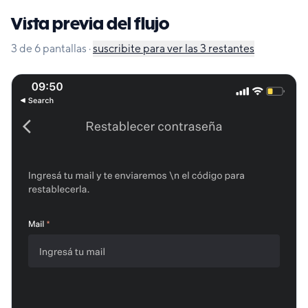
Vista previa del flujo
3
de
6
pantallas
·
suscribite para ver las
3
restantes