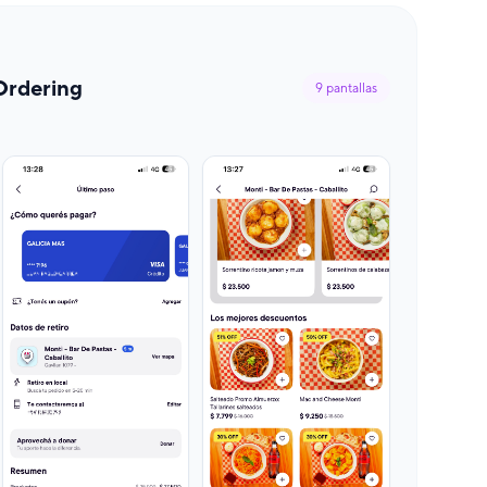
Ordering
9
pantallas