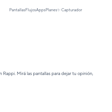
Pantallas
Flujos
Apps
Planes
✨ Capturador
 Rappi. Mirá las pantallas para dejar tu opinión,