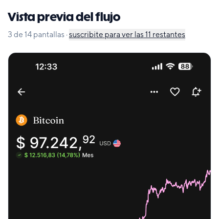
Vista previa del flujo
3
de
14
pantallas
·
suscribite para ver las
11
restantes