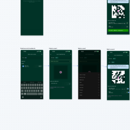
Select account, Investments
Select account
Select account
Select account