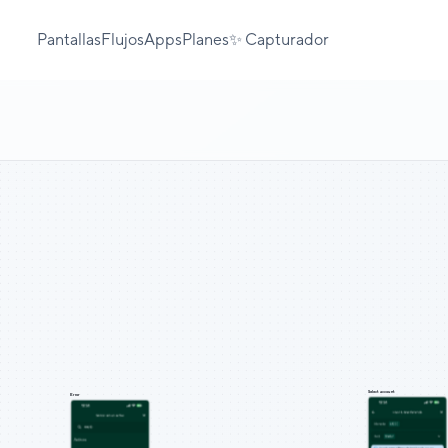
Pantallas
Flujos
Apps
Planes
✨ Capturador
Select account
Error