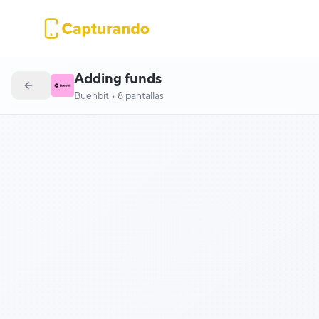
Adding funds
Buenbit
•
8
pantallas