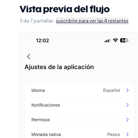
Vista previa del flujo
3
de
7
pantallas
·
suscribite para ver las
4
restantes