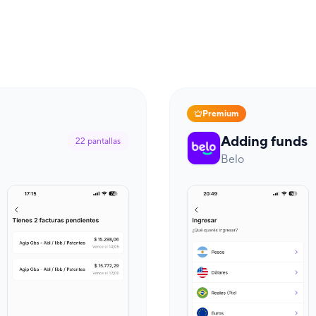
Premium
Adding funds
22
pantallas
Belo