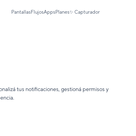
Pantallas
Flujos
Apps
Planes
✨ Capturador
nalizá tus notificaciones, gestioná permisos y
encia.