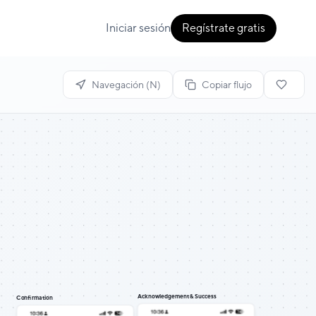
Iniciar sesión
Regístrate gratis
Navegación (N)
Copiar flujo
Acknowledgement & Success
Confirmation