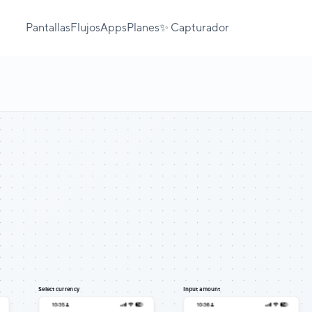
Pantallas
Flujos
Apps
Planes
✨ Capturador
Select currency
Input amount