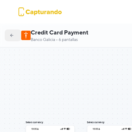
Credit Card Payment
Banco Galicia
•
6
pantallas
Select currency
Select currency