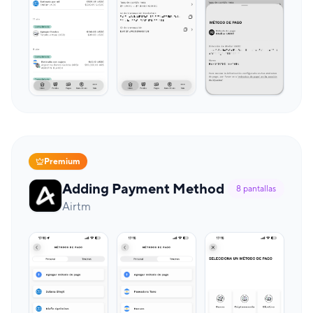
Premium
Adding Payment Method
8
pantallas
Airtm