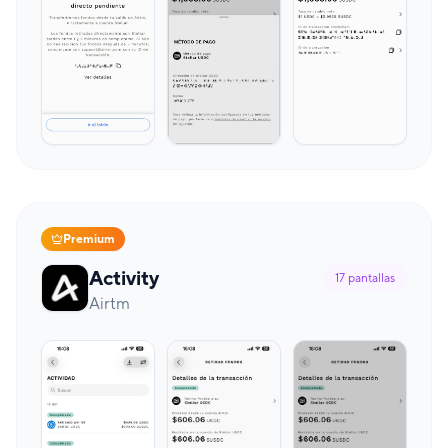
Premium
Activity
17
pantallas
Airtm