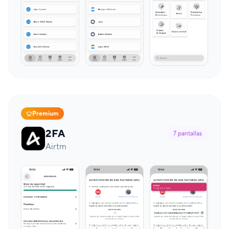
Premium
2FA
7
pantallas
Airtm