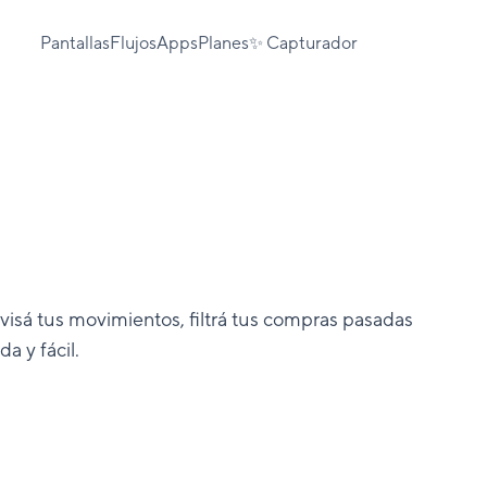
Pantallas
Flujos
Apps
Planes
✨ Capturador
visá tus movimientos, filtrá tus compras pasadas
a y fácil.