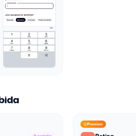
ebida
Premium
Rating