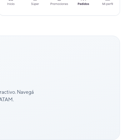
eractivo. Navegá
 LATAM.