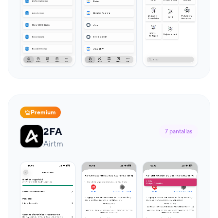
Premium
2FA
7
pantallas
Airtm