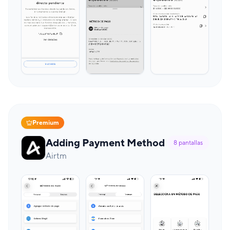
Premium
Adding Payment Method
8
pantallas
Airtm