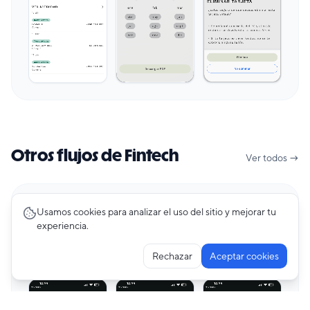
Otros flujos de Fintech
Ver todos →
Premium
Usamos cookies para analizar el uso del sitio y mejorar tu
experiencia.
Creating Account
47
pantallas
AstroPay
Rechazar
Aceptar cookies