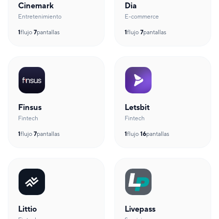
Cinemark
Dia
Entretenimiento
E-commerce
1
flujo
·
7
pantallas
1
flujo
·
7
pantallas
Finsus
Letsbit
Fintech
Fintech
1
flujo
·
7
pantallas
1
flujo
·
16
pantallas
Littio
Livepass