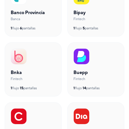
Banco Provincia
Bipay
Banca
Fintech
1
flujo
·
6
pantallas
1
flujo
·
5
pantallas
Bnka
Buepp
Fintech
Fintech
1
flujo
·
15
pantallas
1
flujo
·
14
pantallas