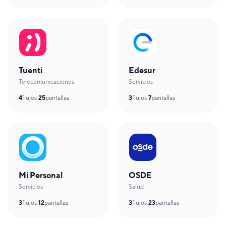
Tuenti
Edesur
Telecomunicaciones
Servicios
4
flujos
·
25
pantallas
3
flujos
·
7
pantallas
Mi Personal
OSDE
Servicios
Salud
3
flujos
·
12
pantallas
3
flujos
·
23
pantallas