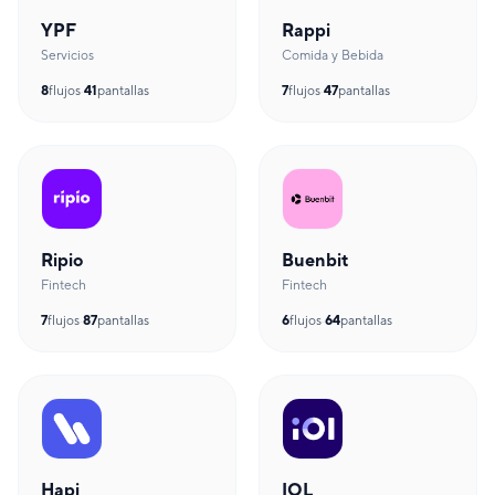
YPF
Rappi
Servicios
Comida y Bebida
8
flujos
·
41
pantallas
7
flujos
·
47
pantallas
Ripio
Buenbit
Fintech
Fintech
7
flujos
·
87
pantallas
6
flujos
·
64
pantallas
Hapi
IOL