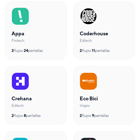
Appa
Coderhouse
Fintech
Edtech
2
flujos
·
24
pantallas
2
flujos
·
11
pantallas
Crehana
Eco Bici
Edtech
Viajes
2
flujos
·
8
pantallas
2
flujos
·
9
pantallas