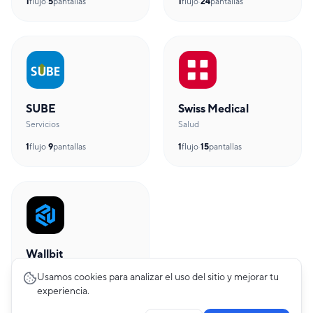
1
flujo
·
5
pantallas
1
flujo
·
24
pantallas
SUBE
Swiss Medical
Servicios
Salud
1
flujo
·
9
pantallas
1
flujo
·
15
pantallas
Wallbit
Fintech
Usamos cookies para analizar el uso del sitio y mejorar tu
experiencia.
1
flujo
·
28
pantallas