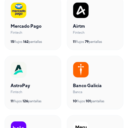
Mercado Pago
Airtm
Fintech
Fintech
15
flujos
·
162
pantallas
11
flujos
·
79
pantallas
AstroPay
Banco Galicia
Fintech
Banca
11
flujos
·
126
pantallas
10
flujos
·
101
pantallas