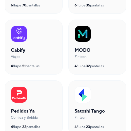
6
flujos
·
70
pantallas
6
flujos
·
35
pantallas
Cabify
MODO
Viajes
Fintech
4
flujos
·
51
pantallas
4
flujos
·
32
pantallas
Pedidos Ya
Satoshi Tango
Comida y Bebida
Fintech
4
flujos
·
22
pantallas
4
flujos
·
23
pantallas