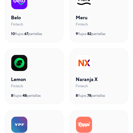
Belo
Meru
Fintech
Fintech
10
flujos
·
67
pantallas
9
flujos
·
82
pantallas
Lemon
Naranja X
Fintech
Fintech
8
flujos
·
48
pantallas
8
flujos
·
78
pantallas