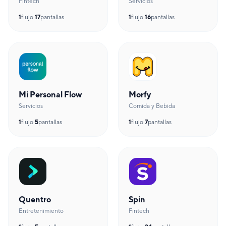
Fintech
Servicios
1
flujo
·
17
pantallas
1
flujo
·
16
pantallas
Mi Personal Flow
Morfy
Servicios
Comida y Bebida
1
flujo
·
5
pantallas
1
flujo
·
7
pantallas
Quentro
Spin
Entretenimiento
Fintech