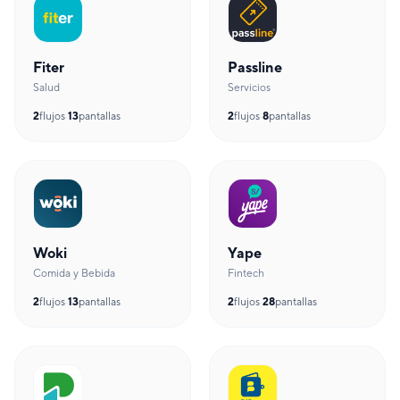
Fiter
Passline
Salud
Servicios
2
flujos
·
13
pantallas
2
flujos
·
8
pantallas
Woki
Yape
Comida y Bebida
Fintech
2
flujos
·
13
pantallas
2
flujos
·
28
pantallas