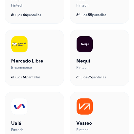
Fintech
Fintech
6
flujos
·
46
pantallas
6
flujos
·
55
pantallas
Mercado Libre
Nequi
E-commerce
Fintech
6
flujos
·
61
pantallas
6
flujos
·
75
pantallas
Ualá
Vesseo
Fintech
Fintech