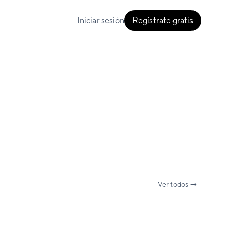
Iniciar sesión
Regístrate gratis
Ver todos →