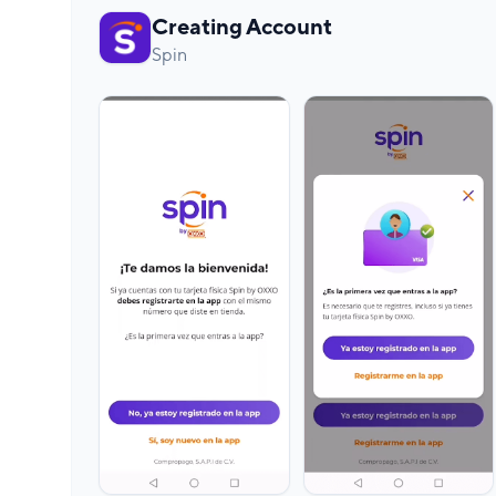
Creating Account
Spin