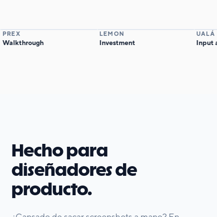
REX
LEMON
UALÁ
alkthrough
Investment
Input am
Hecho para
diseñadores de
producto.
¿Cansado de sacar screenshots a mano? En