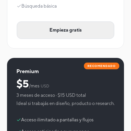
Búsqueda básica
Empieza gratis
RECOMENDADO
Premium
$5
/mes
USD
3 meses de acceso · $15 USD total
Ideal si trabajás en diseño, producto o research.
Acceso ilimitado a pantallas y flujos