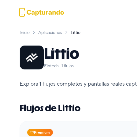
Inicio
Aplicaciones
Littio
Littio
Fintech
·
1
flujos
Explora
1
flujos completos y pantallas reales cap
Flujos de
Littio
Premium