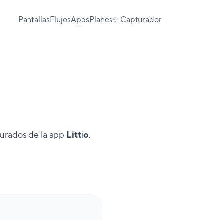
Pantallas
Flujos
Apps
Planes
✨ Capturador
turados de la app
Littio
.