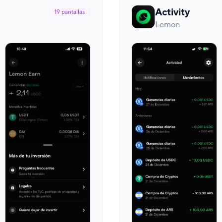
Activity
19
pantallas
Lemon