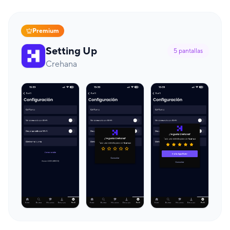
Premium
Setting Up
5
pantallas
Crehana