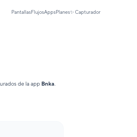
Pantallas
Flujos
Apps
Planes
✨ Capturador
turados de la app
Bnka
.