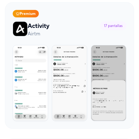
Premium
Activity
17
pantallas
Airtm