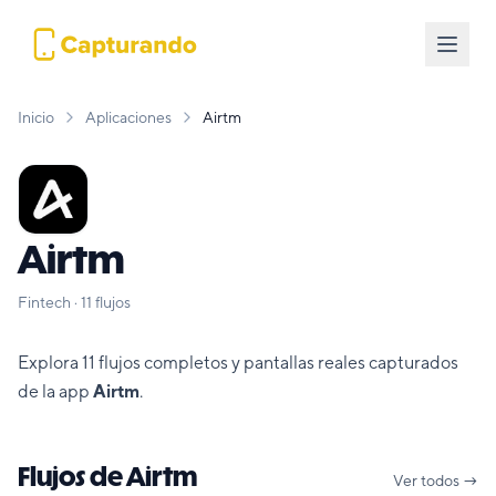
Inicio
Aplicaciones
Airtm
Airtm
Fintech
·
11
flujos
Explora
11
flujos completos y pantallas reales capturados
de la app
Airtm
.
Flujos de
Airtm
Ver todos →