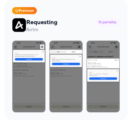
Premium
Requesting
16
pantallas
Airtm