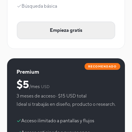
Búsqueda básica
Empieza gratis
RECOMENDADO
Premium
$5
/mes
USD
3 meses de acceso · $15 USD total
Ideal si trabajás en diseño, producto o research.
Acceso ilimitado a pantallas y flujos