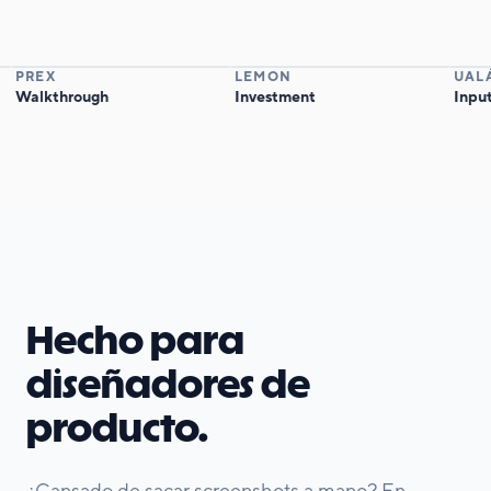
PREX
LEMON
UALÁ
Walkthrough
Investment
Input a
Hecho para
diseñadores de
producto.
¿Cansado de sacar screenshots a mano? En